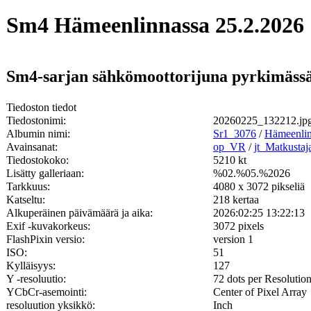
Sm4 Hämeenlinnassa 25.2.2026
Sm4-sarjan sähkömoottorijuna pyrkimässä 
Tiedoston tiedot
Tiedostonimi:
20260225_132212.jp
Albumin nimi:
Sr1_3076
/
Hämeenli
Avainsanat:
op_VR
/
jt_Matkustaj
Tiedostokoko:
5210 kt
Lisätty galleriaan:
%02.%05.%2026
Tarkkuus:
4080 x 3072 pikseliä
Katseltu:
218 kertaa
Alkuperäinen päivämäärä ja aika:
2026:02:25 13:22:13
Exif -kuvakorkeus:
3072 pixels
FlashPixin versio:
version 1
ISO:
51
Kylläisyys:
127
Y -resoluutio:
72 dots per Resolutio
YCbCr-asemointi:
Center of Pixel Array
resoluution yksikkö:
Inch