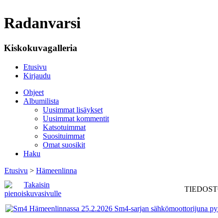
Radanvarsi
Kiskokuvagalleria
Etusivu
Kirjaudu
Ohjeet
Albumilista
Uusimmat lisäykset
Uusimmat kommentit
Katsotuimmat
Suosituimmat
Omat suosikit
Haku
Etusivu
>
Hämeenlinna
TIEDOSTO