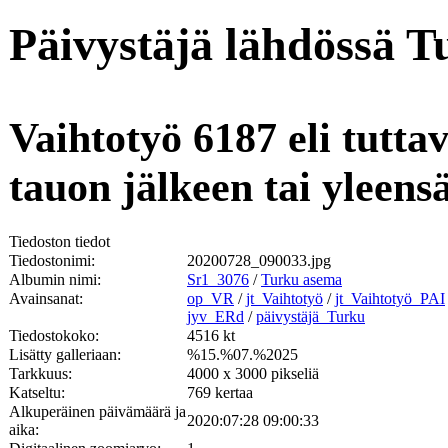
Päivystäjä lähdössä T
Vaihtotyö 6187 eli tutt
tauon jälkeen tai yleen
Tiedoston tiedot
Tiedostonimi:
20200728_090033.jpg
Albumin nimi:
Sr1_3076
/
Turku asema
Avainsanat:
op_VR
/
jt_Vaihtotyö
/
jt_Vaihtotyö_PAI
jyv_ERd
/
päivystäjä_Turku
Tiedostokoko:
4516 kt
Lisätty galleriaan:
%15.%07.%2025
Tarkkuus:
4000 x 3000 pikseliä
Katseltu:
769 kertaa
Alkuperäinen päivämäärä ja
2020:07:28 09:00:33
aika: