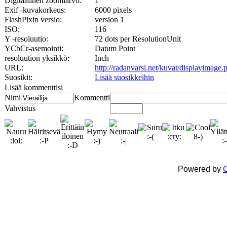
Digitaalinen zoomiarvo:
1
Exif -kuvakorkeus:
6000 pixels
FlashPixin versio:
version 1
ISO:
116
Y -resoluutio:
72 dots per ResolutionUnit
YCbCr-asemointi:
Datum Point
resoluution yksikkö:
Inch
URL:
http://radanvarsi.net/kuvat/displayimage
Suosikit:
Lisää suosikkeihin
Lisää kommenttisi
Nimi
Kommentti
Vahvistus
Powered by
C