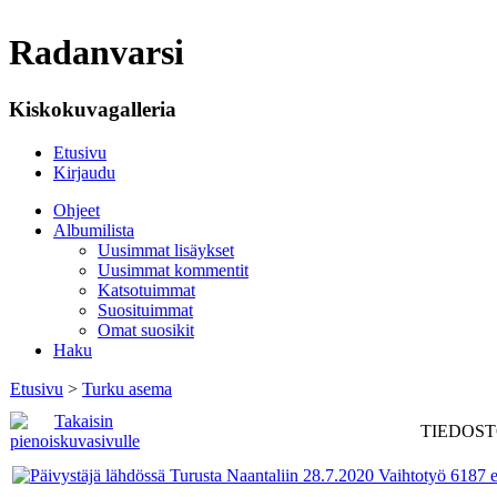
Radanvarsi
Kiskokuvagalleria
Etusivu
Kirjaudu
Ohjeet
Albumilista
Uusimmat lisäykset
Uusimmat kommentit
Katsotuimmat
Suosituimmat
Omat suosikit
Haku
Etusivu
>
Turku asema
TIEDOSTO