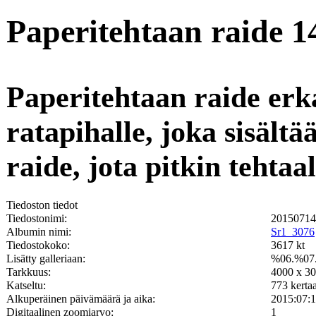
Paperitehtaan raide 1
Paperitehtaan raide erk
ratapihalle, joka sisält
raide, jota pitkin tehta
Tiedoston tiedot
Tiedostonimi:
2015071
Albumin nimi:
Sr1_3076
Tiedostokoko:
3617 kt
Lisätty galleriaan:
%06.%07
Tarkkuus:
4000 x 30
Katseltu:
773 kerta
Alkuperäinen päivämäärä ja aika:
2015:07:1
Digitaalinen zoomiarvo:
1