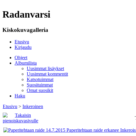
Radanvarsi
Kiskokuvagalleria
Etusivu
Kirjaudu
Ohjeet
Albumilista
Uusimmat lisäykset
Uusimmat kommentit
Katsotuimmat
Suosituimmat
Omat suosikit
Haku
Etusivu
>
Inkeroinen