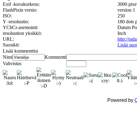
Exif -kuvakorkeus:
3000 pixe
FlashPixin versio:
version 1
ISO:
250
Y -resoluutio:
180 dots 
YCbCr-asemointi:
Datum Po
resoluution yksikkö:
Inch
URL:
http://ra
Suosikit:
Lisää suo
Lisää kommenttisi
Nimi
Kommentti
Vahvistus
Powered by
C